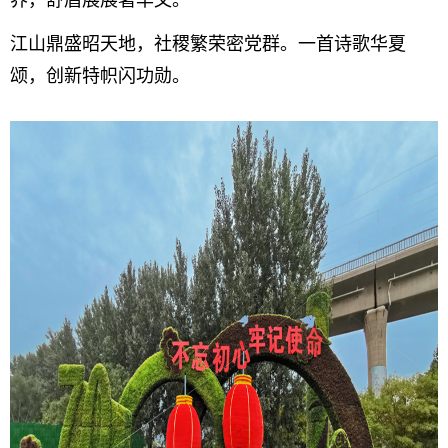
界，舒眉展展著华文。
江山鼎盛昭天地，社稷繁荣密党群。
一首诗歌华夏
颂，创新特帜闪功勋。