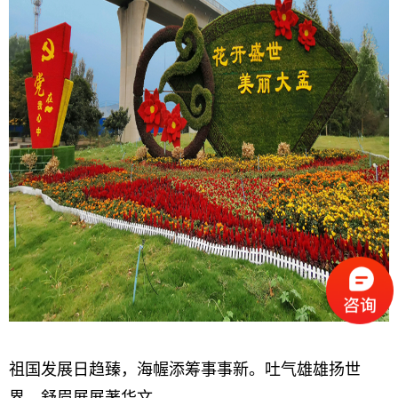
祖国发展日趋臻，海幄添筹事事新。
吐气雄雄扬世