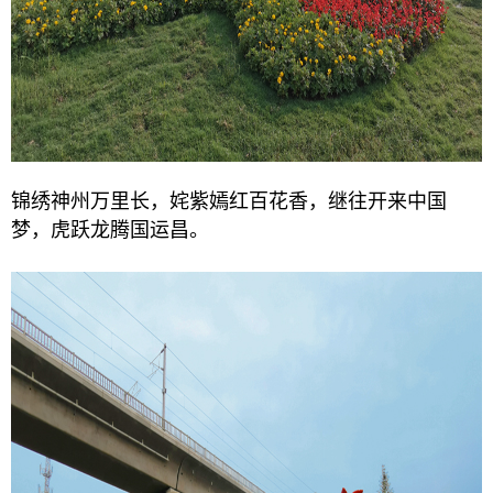
锦绣神州万里长，姹紫嫣红百花香，继往开来中国
梦，虎跃龙腾国运昌。